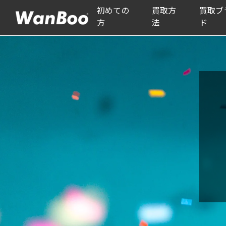
初めての
買取方
買取ブ
方
法
ド