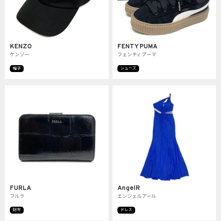
KENZO
FENTY PUMA
ケンゾー
フェンティプーマ
帽子
シューズ
FURLA
AngelR
フルラ
エンジェルアール
財布
ドレス