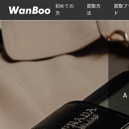
初めての
買取方
買取ブ
方
法
ド
A