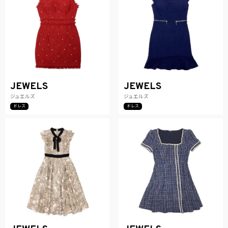
JEWELS
JEWELS
ジュエルズ
ジュエルズ
ドレス
ドレス