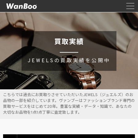
買取実績
JEWELSの買取実績を公開中
こちらでは過去にお買取りさせていただいたJEWELS（ジュエルズ）のお
品物の一部を紹介しています。ヴァンブーはファッションブランド専門の
買取サービスをはじめて20年。豊富な実績・データ・知識で、あなたの
大切なお品物を1点1点丁寧に査定致します。