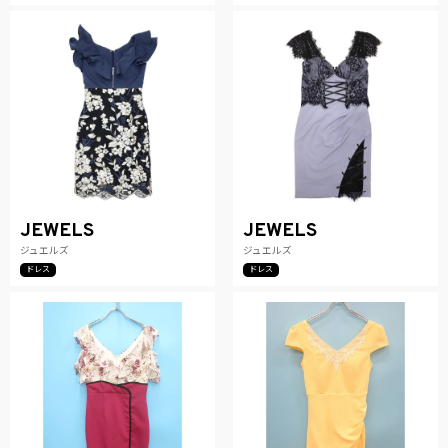
JEWELS
JEWELS
ジュエルズ
ジュエルズ
ドレス
ドレス