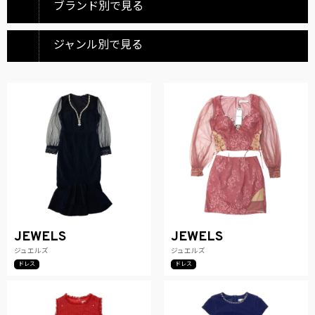
ブランド別で見る
ジャンル別で見る
JEWELS
JEWELS
ジュエルズ
ジュエルズ
ドレス
ドレス