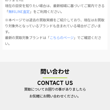
おりません。
現在の目安を知りたい場合は、最新相場に基づいてご案内できる
「
無料LINE査定
」をご利用ください。
※本ページでは過去の買取実績をご紹介しており、現在はお買取
り対象外となっているブランドも含まれている場合がございま
す。
最新の買取対象ブランドは「
こちらのページ
」でご確認くださ
い。
問い合わせ
CONTACT US
買取についてお困りの事がありましたら
お気軽にお問い合わせください。