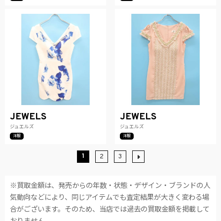
JEWELS
JEWELS
ジュエルズ
ジュエルズ
洋服
洋服
1
2
3
※買取金額は、発売からの年数・状態・デザイン・ブランドの人
気動向などにより、同じアイテムでも査定結果が大きく変わる場
合がございます。そのため、当店では過去の買取金額を掲載して