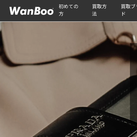
初めての
買取方
買取ブ
方
法
ド