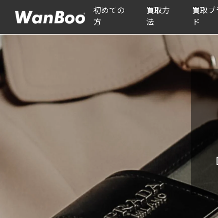
初めての
買取方
買取ブ
方
法
ド