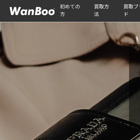
初めての
買取方
買取ブ
方
法
ド