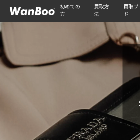
初めての
買取方
買取ブ
方
法
ド