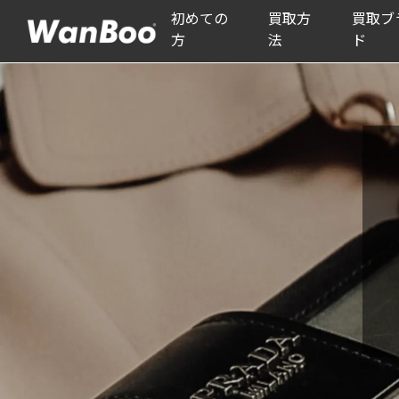
初めての
買取方
買取ブ
方
法
ド