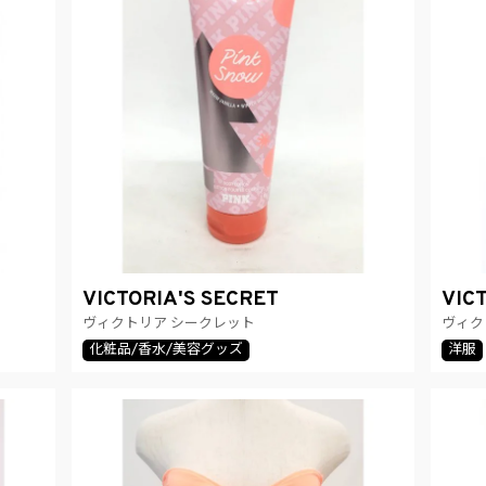
VICTORIA'S SECRET
VIC
ヴィクトリア シークレット
ヴィク
化粧品/香水/美容グッズ
洋服