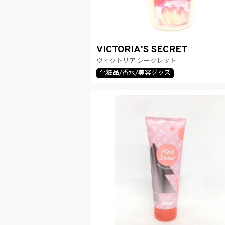
VICTORIA'S SECRET
ヴィクトリア シークレット
化粧品/香水/美容グッズ