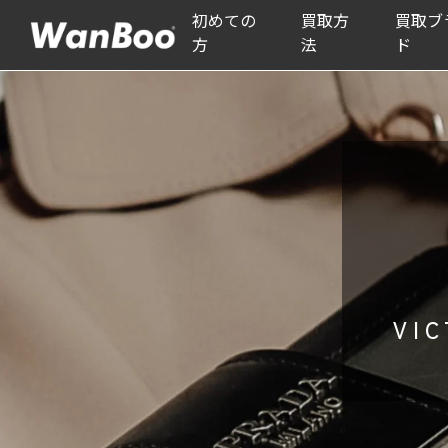
初めての
買取方
買取ブ
方
法
ド
VI