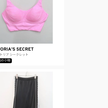
TORIA'S SECRET
トリア シークレット
他の小物