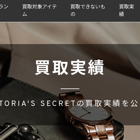
ラン
買取対象アイテ
買取できないも
買取実
ム
の
績
買取実績
CTORIA'S SECRETの買取実績を