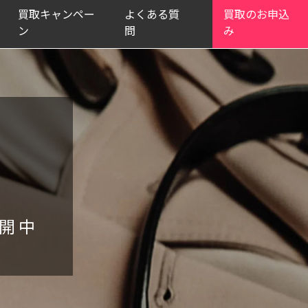
買取キャンペー
よくある質
買取のお申込
ン
問
み
公開中