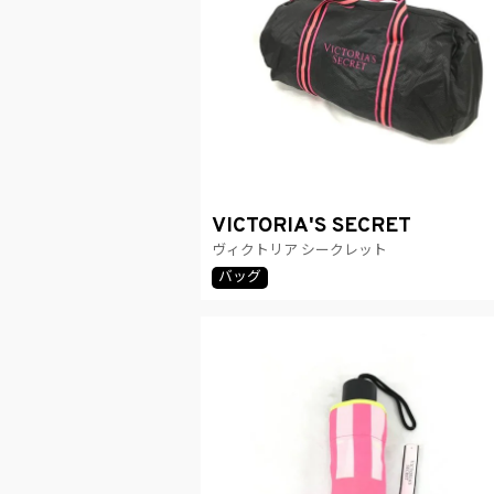
VICTORIA'S SECRET
ヴィクトリア シークレット
バッグ