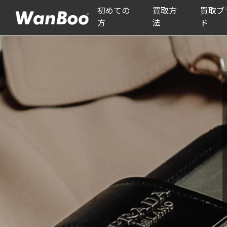
初めての
買取方
買取ブ
方
法
ド