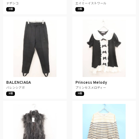
ナデシコ
エイミーイストワール
洋服
洋服
BALENCIAGA
Princess Melody
バレンシアガ
プリンセスメロディー
洋服
洋服