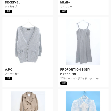
DECEIVE..
lilLilly
ディセイブ
リルリリー
洋服
洋服
A.P.C
PROPORTION BODY
アーペーセー
DRESSING
洋服
プロポーションボディドレッシング
洋服