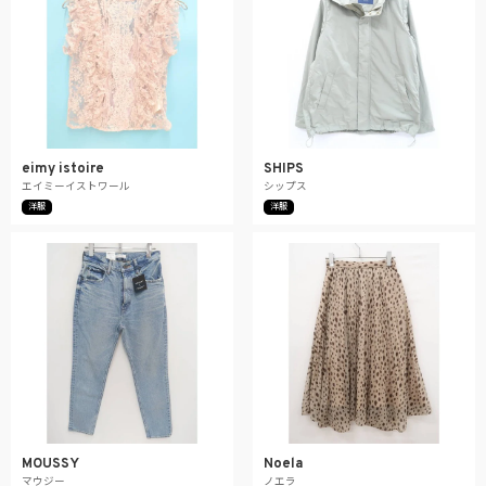
eimy istoire
SHIPS
エイミーイストワール
シップス
洋服
洋服
MOUSSY
Noela
マウジー
ノエラ