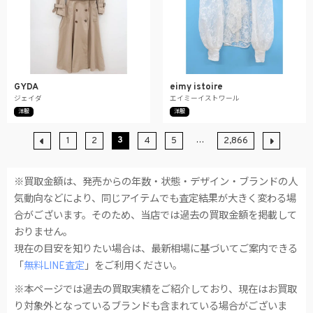
GYDA
eimy istoire
ジェイダ
エイミーイストワール
洋服
洋服
3
…
1
2
4
5
2,866
※買取金額は、発売からの年数・状態・デザイン・ブランドの人
気動向などにより、同じアイテムでも査定結果が大きく変わる場
合がございます。そのため、当店では過去の買取金額を掲載して
おりません。
現在の目安を知りたい場合は、最新相場に基づいてご案内できる
「
無料LINE査定
」をご利用ください。
※本ページでは過去の買取実績をご紹介しており、現在はお買取
り対象外となっているブランドも含まれている場合がございま